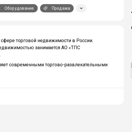
r
local_offer
keyboard_arrow_down
Оборудование
Продажа
sup
c
сфере торговой недвижимости в России.
cu
едвижимостью занимается АО «ТПС
.
вляет современными торгово-развлекательными