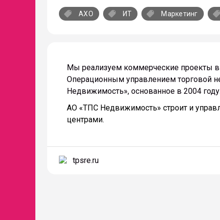
local_offer
local_offer
local_offer
local_offe
АХО
ИТ
Маркетинг
Мы реализуем коммерческие проекты в 
Операционным управлением торговой н
Недвижимость», основанное в 2004 году
АО «ТПС Недвижимость» строит и упра
центрами.
tpsre.ru