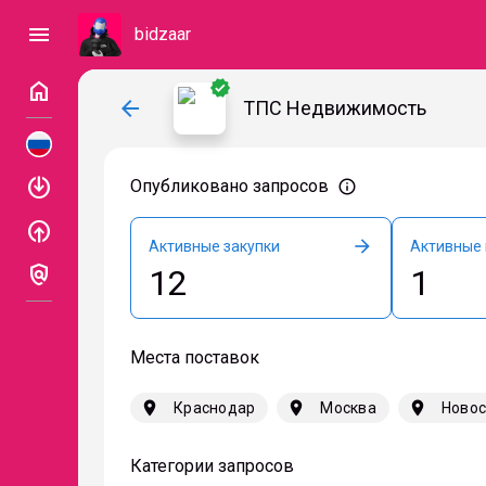
menu
bidzaar
home
verified
arrow_back
ТПС Недвижимость
enable
Опубликовано запросов
info_outline
enable
arrow_forward
Активные закупки
Активные
policy
12
1
Места поставок
location_on
location_on
location_on
Краснодар
Москва
Новос
Категории запросов