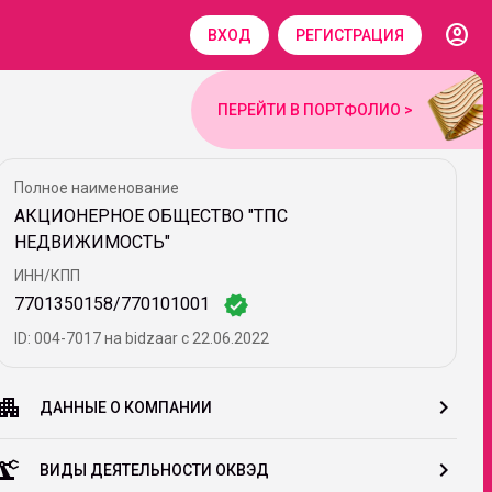
account_circle
ВХОД
РЕГИСТРАЦИЯ
ПЕРЕЙТИ В ПОРТФОЛИО >
Полное наименование
АКЦИОНЕРНОЕ ОБЩЕСТВО "ТПС
НЕДВИЖИМОСТЬ"
ИНН/КПП
verified
7701350158/770101001
ID: 004-7017 на bidzaar c 22.06.2022
partment
chevron_right
ДАННЫЕ О КОМПАНИИ
cision_manufacturing
chevron_right
ВИДЫ ДЕЯТЕЛЬНОСТИ ОКВЭД