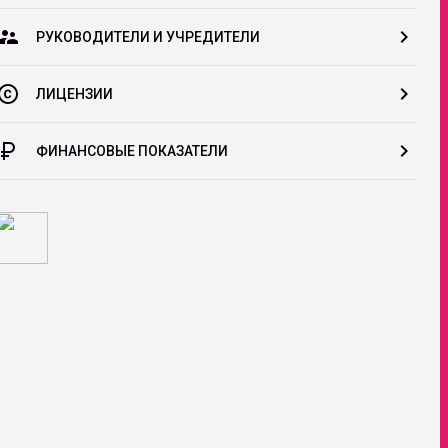
ervisor_account
chevron_right
РУКОВОДИТЕЛИ И УЧРЕДИТЕЛИ
opyright
chevron_right
ЛИЦЕНЗИИ
rrency_ruble
chevron_right
ФИНАНСОВЫЕ ПОКАЗАТЕЛИ