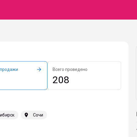
arrow_forward
 продажи
Всего проведено
208
a
location_on
ибирск
Сочи
pre