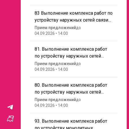
Московская область, г. о. Химки, г.
Химки, ул. Маяковского, д. 6
83 Выполнение комплекса работ по
устройству наружных сетей связи
на объекте "Поликлиника 300
Прием предложений
до
Голицыно" по адресу: Московская
04.09.2026 • 14:00
область, Одинцовский г. о., г.
Голицыно.
81. Выполнение комплекса работ
по устройству наружных сетей
связи на объекте: "Суд Мытищи" по
Прием предложений
до
адресу: Московская область, г.
04.09.2026 • 14:00
Мытищи
80. Выполнение комплекса работ
по устройству наружных сетей
электроснабжения на объекте: "Суд
Прием предложений
до
Мытищи" по адресу: Московская
04.09.2026 • 14:00
область, г. Мытищи
93. Выполнение комплекса работ
по устройству монолитных