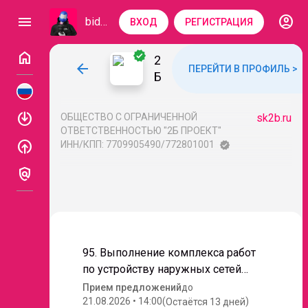
account_circle
menu
bidzaar
ВХОД
РЕГИСТРАЦИЯ
home
verified
2
arrow_back
ПЕРЕЙТИ В ПРОФИЛЬ >
Б
П
Р
enable
ОБЩЕСТВО С ОГРАНИЧЕННОЙ
sk2b.ru
О
ОТВЕТСТВЕННОСТЬЮ "2Б ПРОЕКТ"
Е
enable
ИНН/КПП: 7709905490/772801001
verified
К
policy
Т
95. Выполнение комплекса работ
по устройству наружных сетей
водоотведения НК2 на объекте
Прием предложений
до
"Прокуратура Химки" по адресу:
21.08.2026 • 14:00
(
)
Остаётся
13 дней