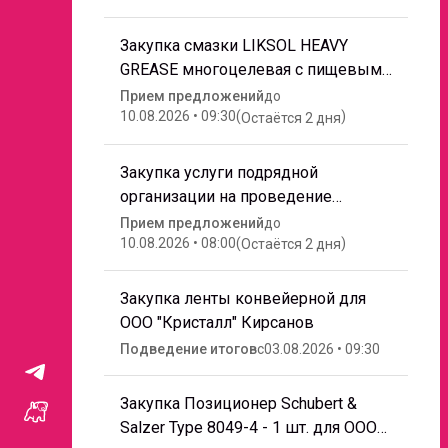
Закупка смазки LIKSOL HEAVY
GREASE многоцелевая с пищевым
допуском Н1 для ООО "Кристалл"
Прием предложений
до
Кирсанов
10.08.2026 • 09:30
(
)
Остаётся
2 дня
Закупка услуги подрядной
организации на проведение
погрузочно-разгрузочных работ ГП
Прием предложений
до
(сахар- мешок 50кг.)
10.08.2026 • 08:00
(
)
Остаётся
2 дня
Закупка ленты конвейерной для
ООО "Кристалл" Кирсанов
Подведение итогов
с
03.08.2026 • 09:30
Закупка Позиционер Schubert &
Salzer Type 8049-4 - 1 шт. для ООО