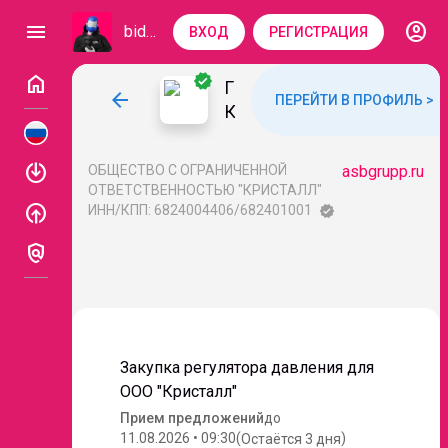
account_circle
menu
bidzaar
ВХОД
РЕГИСТРАЦИЯ
home
verified
Г
arrow_back
ПЕРЕЙТИ В ПРОФИЛЬ >
К
А
С
enable
ОБЩЕСТВО С ОГРАНИЧЕННОЙ
asbgrupp.ru
Б
ОТВЕТСТВЕННОСТЬЮ "КРИСТАЛЛ"
enable
ИНН/КПП: 6824004406/682401001
verified
policy
Закупка регулятора давления для
ООО "Кристалл"
Прием предложений
до
11.08.2026 • 09:30
(
)
Остаётся
3 дня