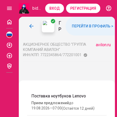
account_circle
menu
bidzaar
ВХОД
РЕГИСТРАЦИЯ
home
verified
Г
arrow_back
ПЕРЕЙТИ В ПРОФИЛЬ >
Р
У
П
enable
АКЦИОНЕРНОЕ ОБЩЕСТВО "ГРУППА
avilon.ru
П
КОМПАНИЙ АВИЛОН"
А
enable
ИНН/КПП: 7722345864/772201001
verified
К
policy
О
М
П
А
Н
Поставка ноутбуков Lenovo
И
Прием предложений
до
Й
19.08.2026 • 07:00
(
)
Остаётся
12 дней
А
В