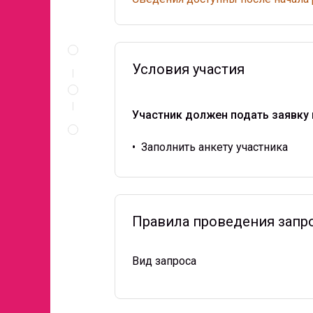
Описание
и
документы
Условия участия
Условия
участия
Участник должен подать заявку 
Правила
проведения
запроса
•
Заполнить анкету участника
Правила проведения запр
Вид запроса