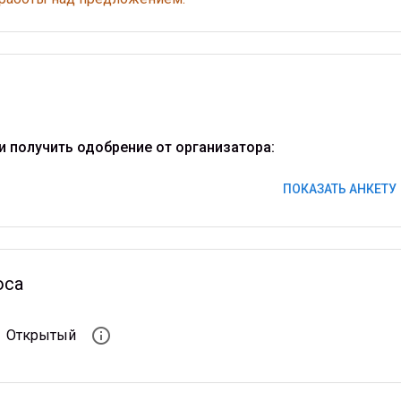
и получить одобрение от организатора:
ПОКАЗАТЬ АНКЕТУ
оса
info_outline
Открытый