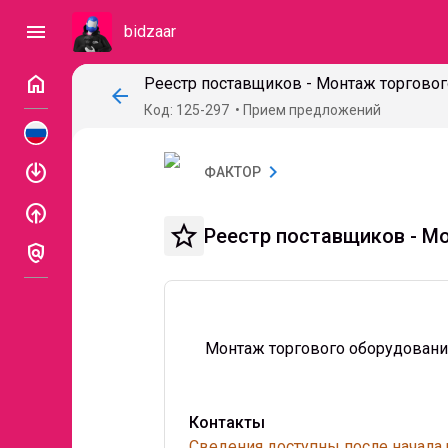
menu
bidzaar
home
Реестр поставщиков - Монтаж торгово
arrow_back
Код: 125-297
Прием предложений
enable
chevron_right
ФАКТОР
enable
star_border
Реестр поставщиков - М
policy
Монтаж торгового оборудовани
Контакты
Сведения доступны после начала