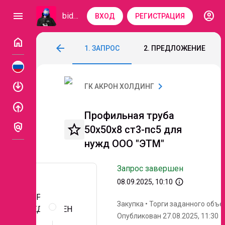
account_circle
menu
bidzaar
ВХОД
РЕГИСТРАЦИЯ
home
Профильная труба 50х50х8 ст3-пс5 для
arrow_back
1. ЗАПРОС
2. ПРЕДЛОЖЕНИЕ
Код: 243-770
Завершен
enable
chevron_right
ГК АКРОН ХОЛДИНГ
enable
Профильная труба
policy
star_border
50х50х8 ст3-пс5 для
нужд ООО "ЭТМ"
Запрос завершен
info_outline
08.09.2025, 10:10
ЗАПРОС
Описание
Закупка
•
Торги заданного объе
и
ПРЕДЛОЖЕН
Опубликован 27.08.2025, 11:30
документы
ИЙ