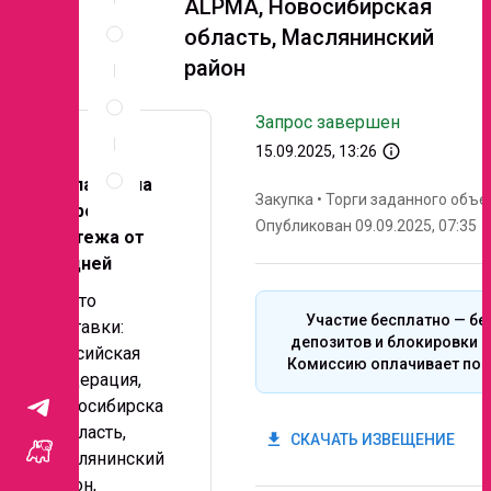
ALPMA, Новосибирская
Спецификация
область, Маслянинский
по
позициям
район
Неценовые
критерии
Запрос завершен
запроса
info_outline
15.09.2025, 13:26
Правила
проведения
Желательна
Закупка
•
Торги заданного объе
запроса
отсрочка
Опубликован 09.09.2025, 07:35
платежа от
30 дней
Место
Участие бесплатно — бе
поставки:
депозитов и блокировки с
Российская
Комиссию оплачивает поб
Федерация,
Новосибирска
я область,
get_app
СКАЧАТЬ ИЗВЕЩЕНИЕ
Маслянинский
район,