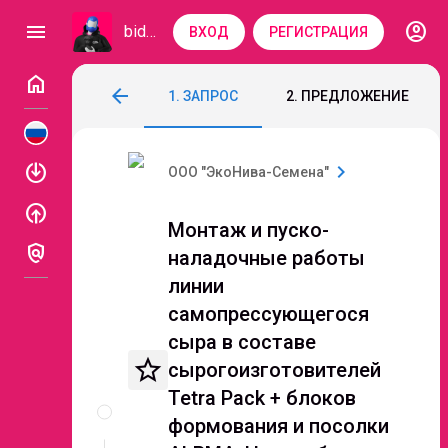
account_circle
menu
bidzaar
ВХОД
РЕГИСТРАЦИЯ
home
Монтаж и пуско-наладочные работы лин
arrow_back
1. ЗАПРОС
2. ПРЕДЛОЖЕНИЕ
Код: 247-303
Завершен
enable
chevron_right
ООО "ЭкоНива-Семена"
enable
Монтаж и пуско-
policy
наладочные работы
линии
самопрессующегося
сыра в составе
star_border
сырогоизготовителей
Описание
Tetra Pack + блоков
и
формования и посолки
документы