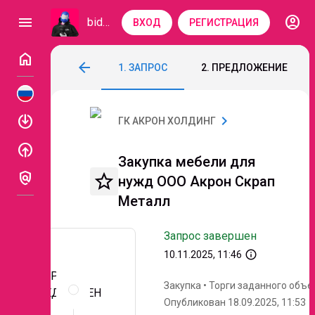
account_circle
menu
bidzaar
ВХОД
РЕГИСТРАЦИЯ
home
Закупка мебели для нужд ООО Акрон С
arrow_back
1. ЗАПРОС
2. ПРЕДЛОЖЕНИЕ
Код: 250-155
Завершен
Этап 4. Подача о
enable
chevron_right
ГК АКРОН ХОЛДИНГ
enable
Закупка мебели для
policy
star_border
нужд ООО Акрон Скрап
Металл
Запрос завершен
info_outline
10.11.2025, 11:46
ЗАПРОС
Описание
Закупка
•
Торги заданного объе
и
ПРЕДЛОЖЕН
Опубликован 18.09.2025, 11:53
документы
ИЙ