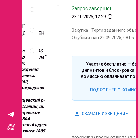
Спецификация
Запрос завершен
по
позициям
info_outline
23.10.2025, 12:29
Неценовые
ЗАПРОС
критерии
Закупка
•
Торги заданного объе
ПРЕДЛОЖЕН
запроса
Опубликован 29.09.2025, 08:05
ИЙ
Правила
проведения
Заказчик: ООО
запроса
“Экорусметалл”
Место
Участие бесплатно — бе
нахождения
депозитов и блокировки с
Заказчика:
Комиссию оплачивает поб
188560,
Ленинградская
ПОДРОБНЕЕ О КОМИС
обл.,
Сланцевский р-
н, г. Сланцы, ш.
Сланцевское
get_app
СКАЧАТЬ ИЗВЕЩЕНИЕ
дом 30А
Почтовый адрес
Заказчика:1885
60,