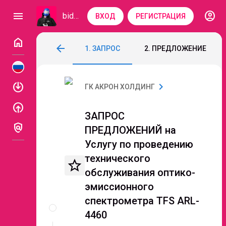
account_circle
menu
bidzaar
ВХОД
РЕГИСТРАЦИЯ
home
ЗАПРОС ПРЕДЛОЖЕНИЙ на Услугу по пр
arrow_back
1. ЗАПРОС
2. ПРЕДЛОЖЕНИЕ
Код: 253-131
Завершен
Этап 5. Переторжк
enable
chevron_right
ГК АКРОН ХОЛДИНГ
enable
ЗАПРОС
policy
ПРЕДЛОЖЕНИЙ на
Услугу по проведению
технического
star_border
обслуживания оптико-
эмиссионного
Описание
спектрометра TFS ARL-
и
4460
документы