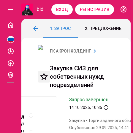
account_circle
menu
bidzaar
ВХОД
РЕГИСТРАЦИЯ
home
Закупка СИЗ для собственных нужд по
arrow_back
1. ЗАПРОС
2. ПРЕДЛОЖЕНИЕ
Код: 253-367
Завершен
Этап 3. Приведени
enable
chevron_right
ГК АКРОН ХОЛДИНГ
enable
Закупка СИЗ для
policy
star_border
собственных нужд
подразделений
Запрос завершен
info_outline
14.10.2025, 10:35
Описание
и
Предмет
Закупка
•
Торги заданного объе
документы
закупки:
Опубликован 29.09.2025, 14:41
Условия
костюмы