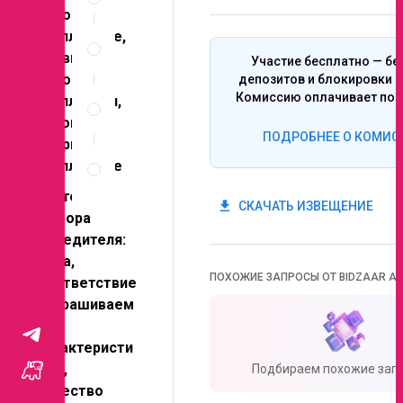
участия
рабочие
Спецификация
утепленные,
по
обувь
Участие бесплатно — бе
позициям
рабочая
депозитов и блокировки с
Неценовые
Комиссию оплачивает поб
утепленная,
критерии
головные
запроса
ПОДРОБНЕЕ О КОМИС
уборы
Правила
утепленные
проведения
запроса
Критерии
get_app
СКАЧАТЬ ИЗВЕЩЕНИЕ
выбора
победителя:
цена,
ПОХОЖИЕ ЗАПРОСЫ ОТ BIDZAAR AI
соответствие
запрашиваем
ым
характеристи
кам,
Подбираем похожие запр
качество