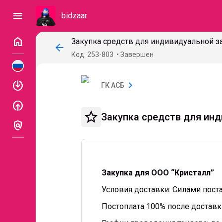
menu
bidzaar
home
Закупка средств для индивидуальной з
arrow_back
Код: 253-803
Завершен
enable
chevron_right
ГК АСБ
enable
star_border
Закупка средств для ин
policy
Закупка для ООО “Кристалл”
Условия доставки: Силами пост
Постоплата 100% после доставк