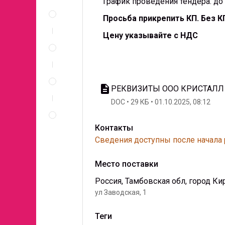
График проведения тендера: до 
Описание
и
Просьба прикрепить КП. Без К
документы
Цену указывайте с НДС
Спецификация
по
позициям
Неценовые
критерии
description
РЕКВИЗИТЫ ООО КРИСТАЛЛ
запроса
DOC
29 КБ
01.10.2025, 08:12
Правила
проведения
запроса
Контакты
Сведения доступны после начала
Место поставки
Россия, Тамбовская обл, город Ки
ул Заводская, 1
Теги