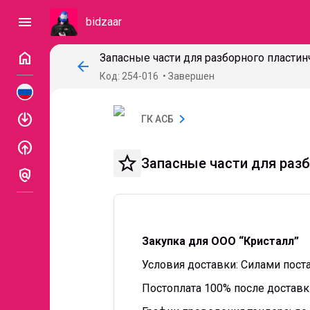
menu
bidzaar
home
arrow_back
Код: 254-016
Завершен
enable
chevron_right
ГК АСБ
enable
star_border
Запасные части для раз
policy
Закупка для ООО “Кристалл”
Условия доставки: Силами пост
Постоплата 100% после доставк