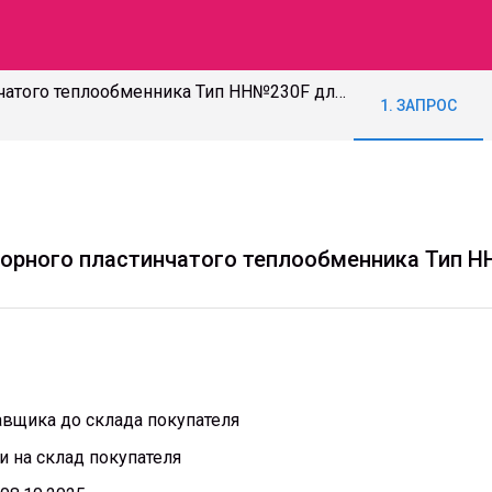
Запасные части для разборного пластинчатого теплообменника Тип НН№230F для ООО "Кристалл" Кирсанов
1. ЗАПРОС
борного пластинчатого теплообменника Тип Н
авщика до склада покупателя
и на склад покупателя