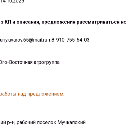
14.10.2025
ез КП и описания, предложения рассматриваться не
iy.uvarov.65@mail.ru т.8-910-755-64-03
го-Восточная агрогруппа
 работы над предложением.
кий р-н, рабочий поселок Мучкапский