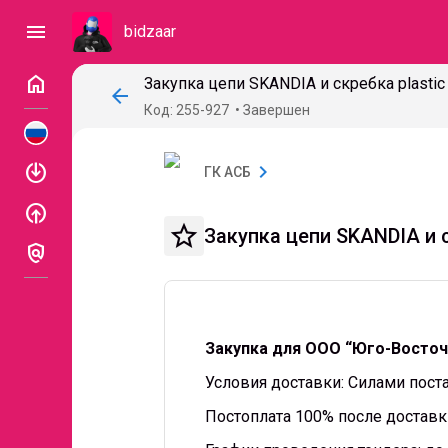
menu
bidzaar
home
arrow_back
Код: 255-927
Завершен
enable
chevron_right
ГК АСБ
enable
star_border
Закупка цепи SKANDIA и с
policy
Закупка для ООО “Юго-Восточ
Условия доставки: Силами пост
Постоплата 100% после доставк