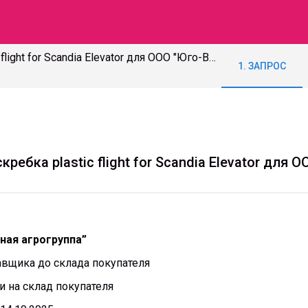
Закупка цепи SKANDIA и скребка plastic flight for Scandia Elevator для ООО "Юго-Восточная агрогруппа"
1. ЗАПРОС
кребка plastic flight for Scandia Elevator для
ная агрогруппа”
авщика до склада покупателя
и на склад покупателя