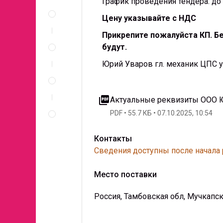
График проведения тендера: до 
Описание
и
Цену указывайте с НДС
документы
Прикрепите пожалуйста КП. Б
Спецификация
будут.
по
позициям
Юрий Уваров гл. механик ЦПС yur
Неценовые
критерии
запроса
picture_as_pdf
Актуальные реквизиты ООО Ю
Правила
PDF
55.7 КБ
07.10.2025, 10:54
проведения
запроса
Контакты
Сведения доступны после начала
Место поставки
Россия, Тамбовская обл, Мучкапс