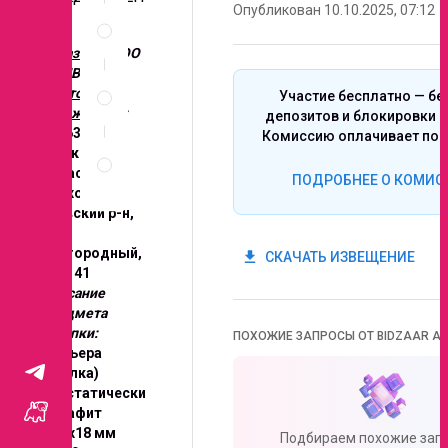
Опубликован 10.10.2025, 07:12
Спецификация
ИЙ
по
позициям
Заказчик:
ООО
РЭМВАЭР
Неценовые
Место
Участие бесплатно — бе
критерии
нахождения:
депозитов и блокировки с
запроса
142631,
Комиссию оплачивает поб
Правила
Московская
проведения
область,
ПОДРОБНЕЕ О КОМИС
запроса
Орехово-
Зуевский р-н,
пос.
Пригородный,
get_app
СКАЧАТЬ ИЗВЕЩЕНИЕ
дом 41
Описание
предмета
закупки:
ПОХОЖИЕ ЗАПРОСЫ ОТ BIDZAAR AI
Фильера
(втулка)
изостатически
й графит
ф19х18 мм
Подбираем похожие запр