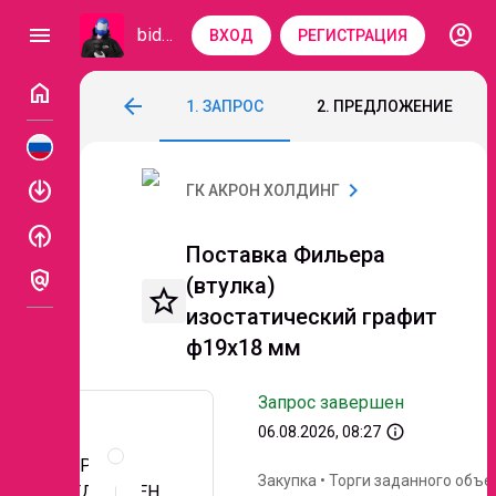
account_circle
menu
bidzaar
ВХОД
РЕГИСТРАЦИЯ
home
Поставка Фильера (втулка) изостатиче
arrow_back
1. ЗАПРОС
2. ПРЕДЛОЖЕНИЕ
Код: 257-099
Завершен
Этап 6. Перетожка
enable
chevron_right
ГК АКРОН ХОЛДИНГ
enable
Поставка Фильера
policy
(втулка)
star_border
изостатический графит
ф19х18 мм
Запрос завершен
info_outline
06.08.2026, 08:27
Описание
и
ЗАПРОС
документы
Закупка
•
Торги заданного объе
ПРЕДЛОЖЕН