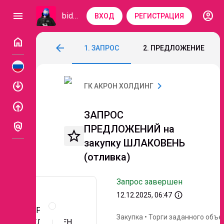
account_circle
menu
bidzaar
ВХОД
РЕГИСТРАЦИЯ
home
ЗАПРОС ПРЕДЛОЖЕНИЙ на закупку ШЛ
arrow_back
1. ЗАПРОС
2. ПРЕДЛОЖЕНИЕ
Код: 262-112
Завершен
Этап 6. Переторжк
enable
chevron_right
ГК АКРОН ХОЛДИНГ
enable
ЗАПРОС
policy
ПРЕДЛОЖЕНИЙ на
star_border
закупку ШЛАКОВЕНЬ
(отливка)
Запрос завершен
info_outline
12.12.2025, 06:47
Описание
и
ЗАПРОС
документы
Закупка
•
Торги заданного объе
ПРЕДЛОЖЕН