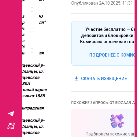
Опубликован 24.10.2025, 11:31
Спецификация
ИЙ
по
позициям
Заказчик: ООО
“Экорусметалл”
Неценовые
Место
Участие бесплатно — бе
критерии
нахождения
депозитов и блокировки с
запроса
Заказчика:
Комиссию оплачивает поб
Правила
188560,
проведения
Ленинградская
ПОДРОБНЕЕ О КОМИС
запроса
обл.,
Сланцевский р-
н, г. Сланцы, ш.
Сланцевское
get_app
СКАЧАТЬ ИЗВЕЩЕНИЕ
дом 30А
Почтовый адрес
Заказчика:1885
60,
ПОХОЖИЕ ЗАПРОСЫ ОТ BIDZAAR AI
Ленинградская
обл.,
Сланцевский р-
н, г. Сланцы, ш.
Сланцевское
Подбираем похожие запр