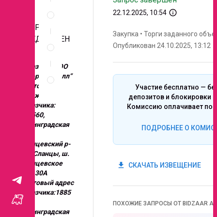
Спецификация
info_outline
22.12.2025, 10:54
по
позициям
ЗАПРОС
Закупка
•
Торги заданного объе
Неценовые
ПРЕДЛОЖЕН
Опубликован 24.10.2025, 13:12
критерии
ИЙ
запроса
Заказчик: ООО
Правила
“Экорусметалл”
проведения
Место
Участие бесплатно — бе
запроса
нахождения
депозитов и блокировки с
Заказчика:
Комиссию оплачивает поб
188560,
Ленинградская
ПОДРОБНЕЕ О КОМИС
обл.,
Сланцевский р-
н, г. Сланцы, ш.
Сланцевское
get_app
СКАЧАТЬ ИЗВЕЩЕНИЕ
дом 30А
Почтовый адрес
Заказчика:1885
60,
ПОХОЖИЕ ЗАПРОСЫ ОТ BIDZAAR AI
Ленинградская