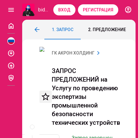
account_circle
menu
bidzaar
ВХОД
РЕГИСТРАЦИЯ
home
ЗАПРОС ПРЕДЛОЖЕНИЙ на Услугу по пр
arrow_back
1. ЗАПРОС
2. ПРЕДЛОЖЕНИЕ
Код: 262-215
Завершен
Этап 7. Переторжк
enable
chevron_right
ГК АКРОН ХОЛДИНГ
enable
ЗАПРОС
policy
ПРЕДЛОЖЕНИЙ на
Услугу по проведению
star_border
экспертизы
промышленной
безопасности
Описание
технических устройств
и
документы
Запрос завершен