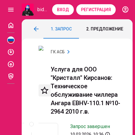
account_circle
menu
bidzaar
ВХОД
РЕГИСТРАЦИЯ
home
Услуга для ООО "Кристалл" Кирсанов: Т
arrow_back
1. ЗАПРОС
2. ПРЕДЛОЖЕНИЕ
Код: 300-960
Завершен
enable
chevron_right
ГК АСБ
enable
Услуга для ООО
policy
"Кристалл" Кирсанов:
Техническое
star_border
обслуживание чиллера
Ангара EBHV-110.1 №10-
2964 2010 г.в.
Описание
и
Запрос завершен
документы
info_outline
10.03.2026, 10:36