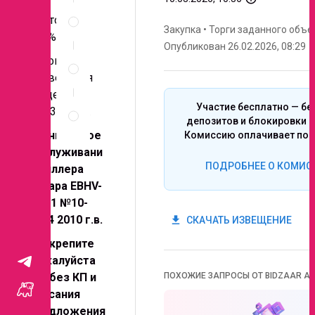
Спецификация
Постоплата
по
Закупка
•
Торги заданного объе
позициям
100%.
Опубликован 26.02.2026, 08:29
Неценовые
График
критерии
проведения
запроса
тендера: до
Правила
Участие бесплатно — бе
05.03.2026г.
проведения
депозитов и блокировки с
запроса
Техническое
Комиссию оплачивает поб
обслуживани
ПОДРОБНЕЕ О КОМИС
е чиллера
Ангара EBHV-
110.1 №10-
2964 2010 г.в.
get_app
СКАЧАТЬ ИЗВЕЩЕНИЕ
Прикрепите
пожалуйста
КП, без КП и
ПОХОЖИЕ ЗАПРОСЫ ОТ BIDZAAR AI
описания
предложения