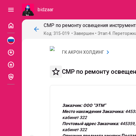
menu
bidzaar
home
СМР по ремонту освещения инструмент
arrow_back
Код: 315-019
Завершен
Этап 4. Переторжк
enable
chevron_right
ГК АКРОН ХОЛДИНГ
enable
star_border
СМР по ремонту освещен
policy
Заказчик: ООО “ЭТМ”
Место нахождения Заказчика:
44535
кабинет 322
Почтовый адрес Заказчика:
445359,
кабинет 322
Описание
Описание предмета закупки:
Постав