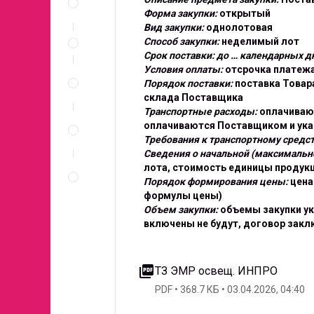
и
Форма закупки:
открытый
документы
Вид закупки:
однолотовая
Условия
Способ закупки:
неделимый лот
участия
Срок поставки: до … календарных дн
Спецификация
Условия оплаты:
отсрочка платежа
по
Порядок поставки:
поставка Товар
позициям
склада Поставщика
Транспортные расходы:
оплачивают
Неценовые
оплачиваются Поставщиком и ук
критерии
Требования к транспортному средст
запроса
Сведения о начальной (максимально
Правила
лота, стоимость единицы продукц
проведения
Порядок формирования цены:
цена
запроса
формулы цены)
Объем закупки:
объемы закупки ук
включены не будут, договор закл
picture_as_pdf
ТЗ ЭМР освещ. ИНПРО
PDF
368.7 КБ
03.04.2026, 04:40