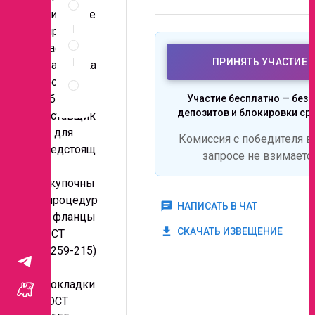
и
приглашае
документы
т принять
Условия
участие в
участия
ПРИНЯТЬ УЧАСТИЕ
квалифика
Правила
ционном
проведения
отборе
Участие бесплатно — без 
запроса
депозитов и блокировки ср
поставщик
ов для
Комиссия с победителя в
предстоящ
запросе не взимаетс
их
закупочны
х процедур
chat
НАПИСАТЬ В ЧАТ
на фланцы
get_app
СКАЧАТЬ ИЗВЕЩЕНИЕ
ГОСТ
33259-215)
и
прокладки
(ГОСТ