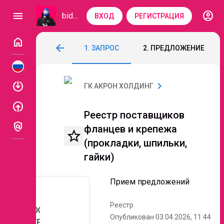
account_circle
menu
bidzaar
ВХОД
РЕГИСТРАЦИЯ
home
Реестр поставщиков фланцев и крепежа
arrow_back
1. ЗАПРОС
2. ПРЕДЛОЖЕНИЕ
Код: 315-381
Прием предложений
enable
chevron_right
ГК АКРОН ХОЛДИНГ
enable
Реестр поставщиков
policy
фланцев и крепежа
star_border
(прокладки, шпильки,
гайки)
Прием предложений
Реестр
ООО СКТ-
Опубликован 03.04.2026, 11:44
Описание
СЕРВИС