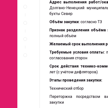
Адрес выполнения работ/ока
Описание
и
Долгано-Ненецкий муниципаль
документы
бухты Север
Спецификация
Объём закупки:
согласно ТЗ
по
позициям
Признак разделения объёма 
Неценовые
полный объём
критерии
Желаемый срок выполнения р
запроса
Правила
Требуемые условия оплаты:
проведения
согласования сторон
запроса
Срок действия технико-ком
лет (с учётом дефляторов).
Этапы проведения закупки:
Технический отбор
Переторжка посредством ви
закупки