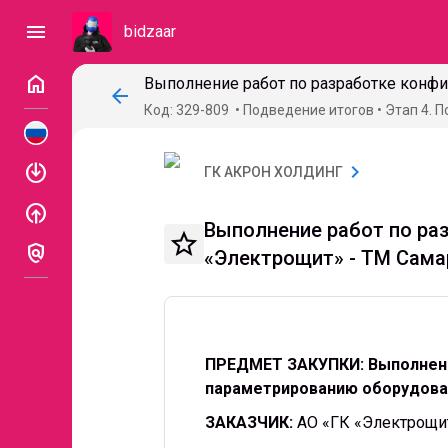
menu
bidzaar
home
arrow_back
Код: 329-809
Подведение итогов
Этап 4. 
enable
chevron_right
ГК АКРОН ХОЛДИНГ
enable
Выполнение работ по ра
star_border
policy
«Электрощит» - ТМ Сама
ПРЕДМЕТ ЗАКУПКИ: Выполнени
параметрированию оборудован
ЗАКАЗЧИК:
АО «ГК «Электрощи