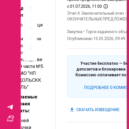
Спецификация
info_outline
с 01.07.2026, 11:00
Предмет
по
Этап 4.
Заключительный этап -
позициям
закупки:
ОКОНЧАТЕЛЬНЫХ ПРЕДЛОЖЕН
Неценовые
Реконструкци
критерии
я
Закупка
•
Торги заданного объе
запроса
промышленн
Опубликован 15.05.2026, 09:49
Правила
ых полов в
проведения
проездах
запроса
производстве
Участие бесплатно — бе
нной части №5
депозитов и блокировки с
для АО "НП
Комиссию оплачивает поб
ПОДОЛЬСКК
АБЕЛЬ"
ПОДРОБНЕЕ О КОМИС
Желаемые
условия
get_app
СКАЧАТЬ ИЗВЕЩЕНИЕ
оплаты:
30 дней
отсрочки