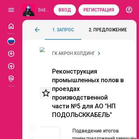
account_circle
menu
bidzaar
ВХОД
РЕГИСТРАЦИЯ
home
Реконструкция промышленных полов в
arrow_back
1. ЗАПРОС
2. ПРЕДЛОЖЕНИЕ
Код: 330-351
Подведение итогов
Этап 4.
enable
chevron_right
ГК АКРОН ХОЛДИНГ
enable
Реконструкция
policy
промышленных полов в
проездах
star_border
производственной
части №5 для АО "НП
ПОДОЛЬСККАБЕЛЬ"
Описание
и
Подведение итогов
документы
приём предложений завершён