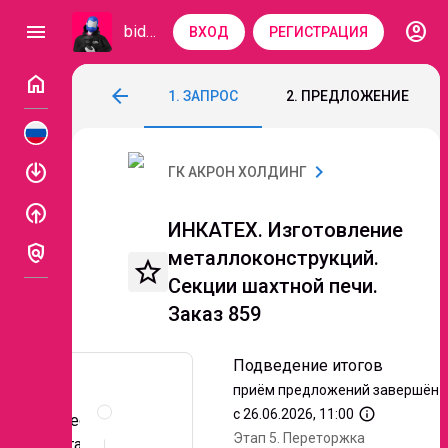
account_circle
menu
bidzaar
ВХОД
РЕГИСТРАЦИЯ
home
ИНКАТЕХ. Изготовление металлоконстру
arrow_back
1. ЗАПРОС
2. ПРЕДЛОЖЕНИЕ
Код: 332-030
Подведение итогов
Этап 5. 
enable
chevron_right
ГК АКРОН ХОЛДИНГ
enable
ИНКАТЕХ. Изготовление
policy
металлоконструкций.
star_border
Секции шахтной печи.
Заказ 859
Подведение итогов
приём предложений завершён
Описание
и
info_outline
с 26.06.2026, 11:00
Адрес
документы
Этап 5.
Переторжка
поставки