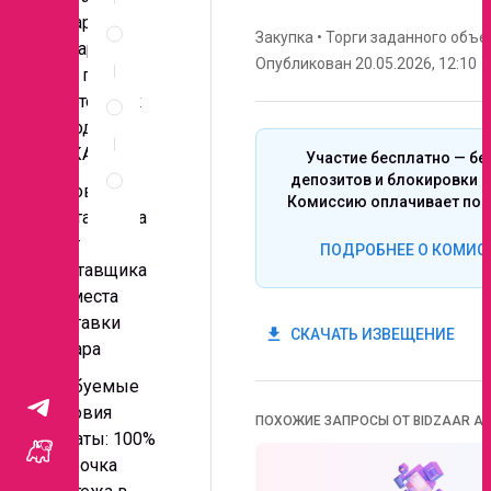
Спецификация
товара:
по
Закупка
•
Торги заданного объе
Самарская
позициям
Опубликован 20.05.2026, 12:10
обл. г.
Неценовые
Нефтегорск
критерии
завод
запроса
ИНКАТЕХ
Участие бесплатно — бе
Правила
депозитов и блокировки с
проведения
Условия
Комиссию оплачивает поб
запроса
доставки: за
счет
ПОДРОБНЕЕ О КОМИС
Поставщика
до места
поставки
get_app
СКАЧАТЬ ИЗВЕЩЕНИЕ
товара
Требуемые
условия
ПОХОЖИЕ ЗАПРОСЫ ОТ BIDZAAR AI
оплаты: 100%
отсрочка