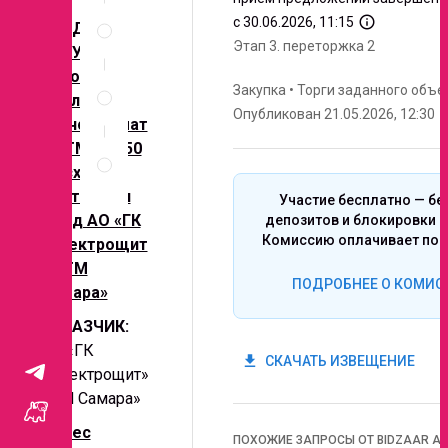
Спецификация
info_outline
с 30.06.2026, 11:15
ПРЕДМЕТ
по
Этап 3.
переторжка 2
позициям
ЗАКУПКИ:
Силовой
Неценовые
Закупка
•
Торги заданного объе
критерии
масляный
Опубликован 21.05.2026, 12:30
запроса
трансформат
Правила
ор ТМГП-250
проведения
по схеме
запроса
Скотта для
Участие бесплатно — бе
нужд АО «ГК
депозитов и блокировки с
Комиссию оплачивает поб
«Электрощит
» - ТМ
ПОДРОБНЕЕ О КОМИС
Самара»
ЗАКАЗЧИК:
АО «ГК
get_app
СКАЧАТЬ ИЗВЕЩЕНИЕ
«Электрощит»
- ТМ Самара»
Адрес
ПОХОЖИЕ ЗАПРОСЫ ОТ BIDZAAR AI