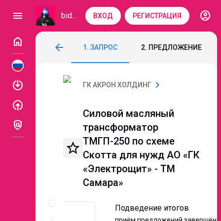
account_circle
menu
bidzaar
ВХОД
РЕГИСТРАЦИЯ
home
Силовой масляный трансформатор ТМГП
arrow_back
1. ЗАПРОС
2. ПРЕДЛОЖЕНИЕ
Код: 332-829
Подведение итогов
Этап 3. 
enable
chevron_right
ГК АКРОН ХОЛДИНГ
enable
Силовой масляный
policy
трансформатор
ТМГП-250 по схеме
star_border
Скотта для нужд АО «ГК
«Электрощит» - ТМ
Самара»
Описание
и
Подведение итогов
документы
приём предложений завершён