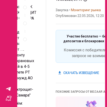
Спецификация
Заказчик: ГК
по
Закупка
•
Мониторинг рынка
позициям
ЭЛЕКТРОЩИТ
Опубликован 22.05.2026, 12:20
- ТМ САМАРА
Неценовые
критерии
АО
запроса
Предмет
Правила
Участие бесплатно — бе
закупки:
проведения
депозитов и блокировки с
Оказание
запроса
услуг по
Комиссия с победителя
ремонту
запросе не взимае
подкрановых
путей в 4-5
пролете РТ
get_app
СКАЧАТЬ ИЗВЕЩЕНИЕ
для нужд АО
"ГК"
Электрощит-
ПОХОЖИЕ ЗАПРОСЫ ОТ BIDZAAR AI
ТМ Самара"
Объём: