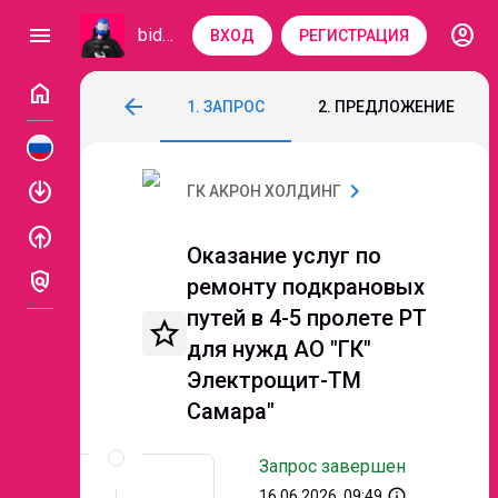
account_circle
menu
bidzaar
ВХОД
РЕГИСТРАЦИЯ
home
Оказание услуг по ремонту подкрановых
arrow_back
1. ЗАПРОС
2. ПРЕДЛОЖЕНИЕ
Код: 333-433
Завершен
enable
chevron_right
ГК АКРОН ХОЛДИНГ
enable
Оказание услуг по
policy
ремонту подкрановых
путей в 4-5 пролете РТ
star_border
для нужд АО "ГК"
Электрощит-ТМ
Самара"
Описание
и
Запрос завершен
документы
info_outline
16.06.2026, 09:49