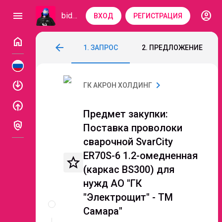
account_circle
menu
bidzaar
ВХОД
РЕГИСТРАЦИЯ
home
Предмет закупки: Поставка проволоки с
arrow_back
1. ЗАПРОС
2. ПРЕДЛОЖЕНИЕ
Код: 333-967
Завершен
Этап 2. Переторжк
enable
chevron_right
ГК АКРОН ХОЛДИНГ
enable
Предмет закупки:
policy
Поставка проволоки
сварочной SvarСity
ER70S-6 1.2-омедненная
star_border
(каркас BS300) для
нужд АО "ГК
Описание
"Электрощит" - ТМ
и
Самара"
документы