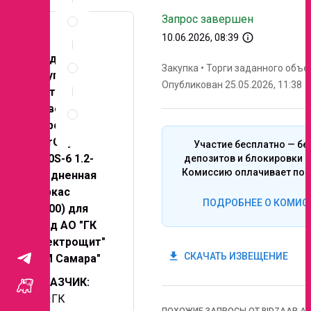
Спецификация
Запрос завершен
по
позициям
info_outline
10.06.2026, 08:39
Неценовые
Предмет
критерии
Закупка
•
Торги заданного объе
закупки:
запроса
Опубликован 25.05.2026, 11:38
Поставка
Правила
проволоки
проведения
сварочной
запроса
SvarСity
Участие бесплатно — бе
ER70S-6 1.2-
депозитов и блокировки с
Комиссию оплачивает поб
омедненная
(каркас
ПОДРОБНЕЕ О КОМИС
BS300) для
нужд АО "ГК
"Электрощит"
get_app
СКАЧАТЬ ИЗВЕЩЕНИЕ
- ТМ Самара"
ЗАКАЗЧИК:
АО «ГК