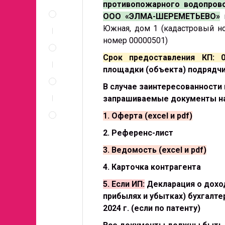
противопожарного водопрово
Описание
и
ООО «ЭЛМА-ШЕРЕМЕТЬЕВО»
документы
Южная, дом 1 (кадастровый но
Спецификация
номер 00000501)
по
Срок предоставления КП: 0
позициям
площадки (объекта) подрядчи
Неценовые
критерии
В случае заинтересованности
запроса
запрашиваемые документы на
Правила
проведения
1. Оферта (excel и pdf)
запроса
2. Референс-лист
3. Ведомость (excel и pdf)
4. Карточка контрагента
5. Если ИП:
Декларация о дохода
прибылях и убытках) бухгалтер
2024 г. (если по патенту)