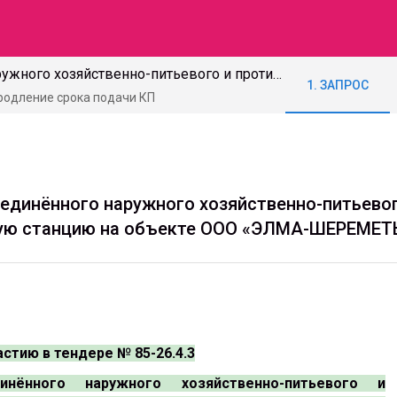
85-26.4.3 Устройство объединённого наружного хозяйственно-питьевого и противопожарного водопровода (3 этап), включая насосную станцию на объекте ООО «ЭЛМА-ШЕРЕМЕТЬЕВО», г. Долгопрудный
1. ЗАПРОС
Продление срока подачи КП
бъединённого наружного хозяйственно-питьев
сную станцию на объекте ООО «ЭЛМА-ШЕРЕМЕТЬ
стию в тендере № 85-26.4.3
инённого наружного хозяйственно-питьевого и