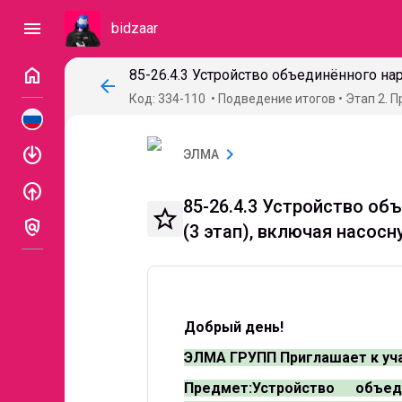
menu
bidzaar
home
arrow_back
Код: 334-110
Подведение итогов
Этап 2. 
enable
chevron_right
ЭЛМА
enable
85-26.4.3 Устройство о
star_border
policy
(3 этап), включая насо
Добрый день!
ЭЛМА ГРУПП Приглашает к уча
Предмет:Устройство объед