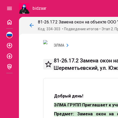
menu
bidzaar
home
arrow_back
Код: 334-303
Подведение итогов
Этап 2. 
enable
chevron_right
ЭЛМА
enable
81-26.17.2 Замена окон 
star_border
policy
Шереметьевский, ул. Юж
Добрый день!
ЭЛМА ГРУПП Приглашает к уча
Предмет: Замена окон на