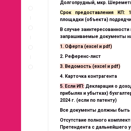
Долгопрудный, мкр. Шереметьев
Описание
и
Срок предоставления КП: 1
документы
площадки (объекта) подрядчи
Спецификация
по
В случае заинтересованности
позициям
запрашиваемые документы на
Неценовые
1. Оферта (excel и pdf)
критерии
запроса
2. Референс-лист
Правила
3. Ведомость (excel и pdf)
проведения
запроса
4. Карточка контрагента
5. Если ИП:
Декларация о дохода
прибылях и убытках) бухгалтер
2024 г. (если по патенту)
Все документы должны быть с
Отсутствие полного комплект
Претендента с дальнейшего у