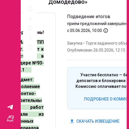
Домодедово»
Спецификация
по
позициям
Подведение итогов
Неценовые
приём предложений завершён
критерии
info_outline
с 05.06.2026, 10:00
Добрый день!
запроса
Правила
ЭЛМА ГРУПП
Закупка
•
Торги заданного объе
проведения
Приглашает к
Опубликован 26.05.2026, 12:15
запроса
участию в
тендере №93-
26.1.1
Участие бесплатно — бе
Предмет:
депозитов и блокировки с
Выполнение
Комиссию оплачивает поб
ремонтно-
ПОДРОБНЕЕ О КОМИС
строительны
х работ
кровли из
рулонных
get_app
СКАЧАТЬ ИЗВЕЩЕНИЕ
материалов