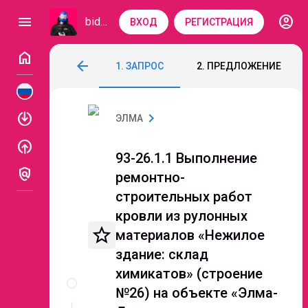
account_circle
menu
bidzaar
ВХОД
РЕГИСТРАЦИЯ
home
93-26.1.1 Выполнение ремонтно-строит
arrow_back
1. ЗАПРОС
2. ПРЕДЛОЖЕНИЕ
Код: 334-672
Подведение итогов
enable
chevron_right
ЭЛМА
enable
93-26.1.1 Выполнение
policy
ремонтно-
строительных работ
кровли из рулонных
star_border
материалов «Нежилое
здание: склад
Описание
химикатов» (строение
и
№26) на объекте «Элма-
документы