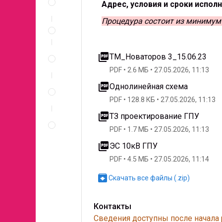
и
Адрес, условия и сроки исполне
документы
Процедура состоит из минимум 
Условия
участия
Спецификация
picture_as_pdf
ТМ_Новаторов 3_15.06.23
по
позициям
PDF
2.6 МБ
27.05.2026, 11:13
Неценовые
picture_as_pdf
Однолинейная схема
критерии
PDF
128.8 КБ
27.05.2026, 11:13
запроса
picture_as_pdf
Правила
ТЗ проектирование ГПУ
проведения
PDF
1.7 МБ
27.05.2026, 11:13
запроса
picture_as_pdf
ЭС 10кВ ГПУ
PDF
4.5 МБ
27.05.2026, 11:14
archive
Скачать все файлы (.zip)
Контакты
Сведения доступны после начала