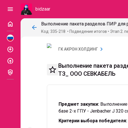
menu
bidzaar
home
arrow_back
Код: 335-218
Подведение итогов
Этап 2. 
enable
chevron_right
ГК АКРОН ХОЛДИНГ
enable
Выполнение пакета разде
star_border
policy
ТЗ_ ООО СЕВКАБЕЛЬ
Предмет закупки:
Выполнение 
базе 2-х ГПУ - Jenbacher J 320 с
Критерии выбора победителя:
Описание