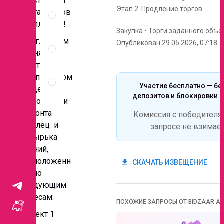
Участие для
Спецификация
Этап 2.
Продление торгов
поставщиков
по
бесплатное!
позициям
Закупка
•
Торги заданного объе
Неценовые
Приглашаем
Опубликован 29.05.2026, 07:18
критерии
принять
запроса
участие в
Правила
комплексном
проведения
Участие бесплатно — бе
тендере на
запроса
депозитов и блокировки с
выполнении
ремонта
Комиссия с победителя
крылец и
запросе не взимае
козырька
зданий,
расположенн
get_app
СКАЧАТЬ ИЗВЕЩЕНИЕ
ых по
следующим
адресам:
ПОХОЖИЕ ЗАПРОСЫ ОТ BIDZAAR AI
Объект 1