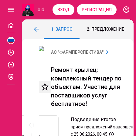
account_circle
menu
bidzaar
ВХОД
РЕГИСТРАЦИЯ
home
Ремонт крылец: комплексный тендер по
arrow_back
1. ЗАПРОС
2. ПРЕДЛОЖЕНИЕ
Код: 336-053
Подведение итогов
Этап 2. 
enable
chevron_right
АО "ФАРМПЕРСПЕКТИВА"
enable
Ремонт крылец:
policy
комплексный тендер по
star_border
объектам. Участие для
поставщиков услуг
бесплатное!
Описание
Подведение итогов
и
приём предложений завершён
документы
info_outline
с 25.06.2026, 08:45