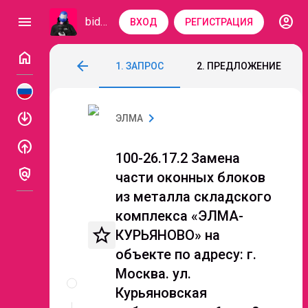
account_circle
menu
bidzaar
ВХОД
РЕГИСТРАЦИЯ
home
100-26.17.2 Замена части оконных блок
arrow_back
1. ЗАПРОС
2. ПРЕДЛОЖЕНИЕ
Код: 336-244
Подведение итогов
enable
chevron_right
ЭЛМА
enable
100-26.17.2 Замена
policy
части оконных блоков
из металла складского
комплекса «ЭЛМА-
star_border
КУРЬЯНОВО» на
объекте по адресу: г.
Описание
Москва. ул.
и
Курьяновская
документы