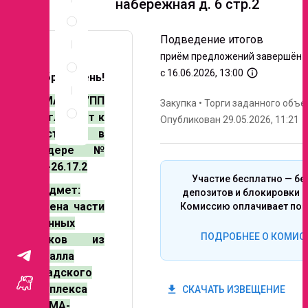
набережная д. 6 стр.2
Спецификация
по
позициям
Подведение итогов
Неценовые
приём предложений завершён
критерии
info_outline
с 16.06.2026, 13:00
Добрый день!
запроса
Правила
ЭЛМА ГРУПП
Закупка
•
Торги заданного объе
проведения
Приглашает к
Опубликован 29.05.2026, 11:21
запроса
участию в
тендере №
100-26.17.2
Участие бесплатно — бе
Предмет:
депозитов и блокировки с
Замена части
Комиссию оплачивает поб
оконных
ПОДРОБНЕЕ О КОМИС
блоков из
металла
складского
комплекса
get_app
СКАЧАТЬ ИЗВЕЩЕНИЕ
«ЭЛМА-