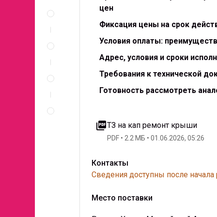
Описание
цен
и
документы
Фиксация цены на срок действ
Спецификация
Условия оплаты: преимуществ
по
позициям
Адрес, условия и сроки испол
Неценовые
Требования к технической до
критерии
запроса
Готовность рассмотреть анал
Правила
проведения
запроса
picture_as_pdf
ТЗ на кап ремонт крыши
PDF
2.2 МБ
01.06.2026, 05:26
Контакты
Сведения доступны после начала
Место поставки