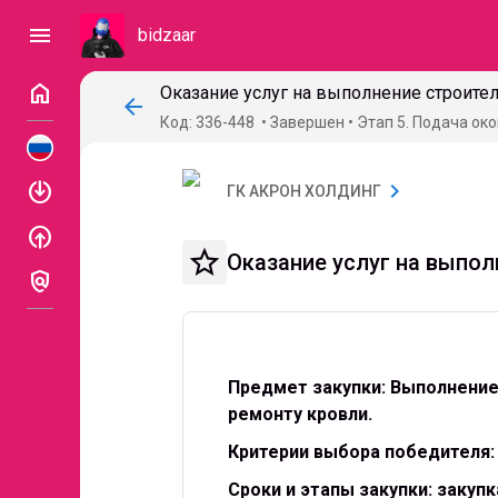
menu
bidzaar
home
arrow_back
Код: 336-448
Завершен
Этап 5. Подача о
enable
chevron_right
ГК АКРОН ХОЛДИНГ
enable
star_border
Оказание услуг на выпо
policy
Предмет закупки: Выполнение
ремонту кровли.
Критерии выбора победителя:
Сроки и этапы закупки: закуп