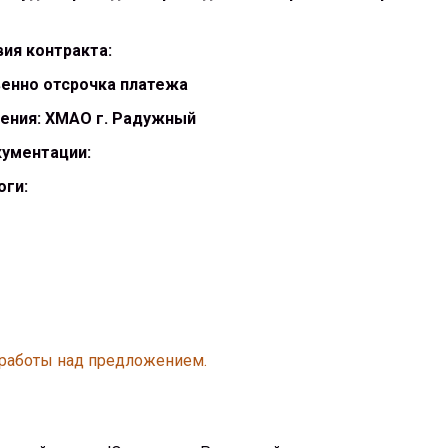
ия контракта:
енно отсрочка платежа
нения: ХМАО г. Радужный
кументации:
оги:
 работы над предложением.