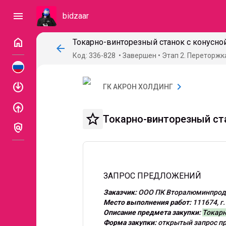
menu
bidzaar
home
Токарно-винторезный станок с конусно
arrow_back
Код: 336-828
Завершен
Этап 2. Переторжк
enable
chevron_right
ГК АКРОН ХОЛДИНГ
enable
star_border
Токарно-винторезный ст
policy
ЗАПРОС ПРЕДЛОЖЕНИЙ
Заказчик:
ООО ПК Вторалюминпрод
Место выполнения работ:
111674, г
Описание предмета закупки:
Токарн
Форма закупки:
открытый запрос п