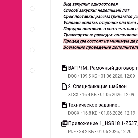
Описание
Вид закупки:
однолотовая
и
Способ закупки:
неделимый лот
документы
Срок поставки:
рассматриваются ус
Условия оплаты:
отсрочка платежа 
Спецификация
Порядок поставки:
в соответствии с
по
Транспортные расходы:
оплачивают
позициям
Процедура состоит из минимум дву
Неценовые
Возможно проведение дополнитель
критерии
запроса
Правила
description
ВАП ЧМ_Рамочный договор п
проведения
DOC
199.5 КБ
01.06.2026, 12:09
запроса
insert_drive_file
2. Спецификация шаблон
XLSX
16.4 КБ
01.06.2026, 12:09
description
Техническое задание_
DOCX
16.8 КБ
01.06.2026, 12:19
picture_as_pdf
Приложение 1_HSB18.1-Z537
PDF
38.2 КБ
01.06.2026, 12:20