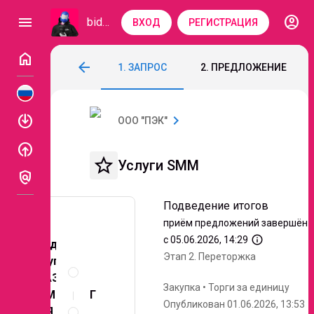
account_circle
menu
bidzaar
ВХОД
РЕГИСТРАЦИЯ
home
Услуги SMM
arrow_back
1. ЗАПРОС
2. ПРЕДЛОЖЕНИЕ
Код: 336-903
Подведение итогов
Этап 2. 
enable
chevron_right
ООО "ПЭК"
enable
star_border
Услуги SMM
policy
Подведение итогов
приём предложений завершён
info_outline
с 05.06.2026, 14:29
Предмет
Этап 2.
Переторжка
Описание
закупки:
и
ОКАЗАНИЕ
документы
Закупка
•
Торги за единицу
SMM-УСЛУГ
Опубликован 01.06.2026, 13:53
Условия
ДЛЯ