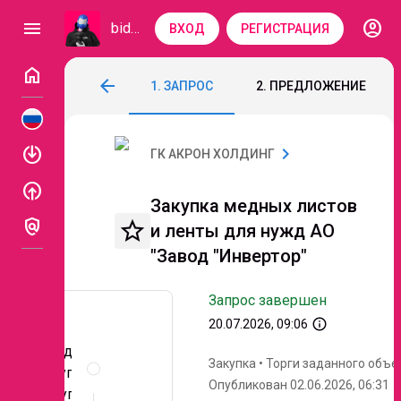
account_circle
menu
bidzaar
ВХОД
РЕГИСТРАЦИЯ
home
Закупка медных листов и ленты для ну
arrow_back
1. ЗАПРОС
2. ПРЕДЛОЖЕНИЕ
Код: 337-094
Завершен
Этап 2. Переторжк
enable
chevron_right
ГК АКРОН ХОЛДИНГ
enable
Закупка медных листов
policy
star_border
и ленты для нужд АО
"Завод "Инвертор"
Запрос завершен
info_outline
20.07.2026, 09:06
Предмет
Описание
Закупка
•
Торги заданного объе
и
закупки:
Опубликован 02.06.2026, 06:31
документы
Закупка