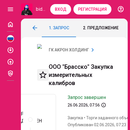
account_circle
menu
bidzaar
ВХОД
РЕГИСТРАЦИЯ
home
ООО "Брасско" Закупка измерительных
arrow_back
1. ЗАПРОС
2. ПРЕДЛОЖЕНИЕ
Код: 337-177
Завершен
Этап 2. Переторжк
enable
chevron_right
ГК АКРОН ХОЛДИНГ
enable
ООО "Брасско" Закупка
policy
star_border
измерительных
калибров
Запрос завершен
info_outline
26.06.2026, 07:56
ЗАПРОС
Описание
Закупка
•
Торги заданного объе
и
ПРЕДЛОЖЕН
Опубликован 02.06.2026, 07:23
документы
ИЙ