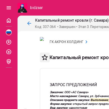
menu
bidzaar
home
Капитальный ремонт кровли (г. Самара)
arrow_back
Код: 337-364
Завершен
Этап 3. Переторжк
enable
chevron_right
ГК АКРОН ХОЛДИНГ
enable
star_border
Капитальный ремонт кров
policy
ЗАПРОС ПРЕДЛОЖЕНИЙ
Заказчик:
ООО «АС Самара»
Место нахождения:
Самара, ул. Зубчанин
Описание предмета закупки:
Выполнение 
Форма закупки:
открытый запрос предл
Описание
Вид закупки:
однолотовая