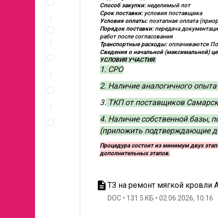
и
Способ закупки:
неделимый лот
документы
Срок поставки:
условия поставщика
Условия оплаты:
поэтапная оплата (приор
Условия
Порядок поставки:
передача документаци
участия
работ после согласования
Транспортные расходы:
оплачиваются По
Спецификация
Сведения о начальной (максимальной) цен
по
УСЛОВИЯ УЧАСТИЯ:
позициям
1. СРО
Неценовые
2. Наличие аналогичного опыта
критерии
запроса
3.
ТКП от поставщиков Самарско
Правила
4. Наличие собственной базы, 
проведения
(приложить подтверждающие д
запроса
Процедура состоит из минимум двух эта
дополнительных этапов.
description
ТЗ на ремонт мягкой кровли А
DOC
131.5 КБ
02.06.2026, 10:16