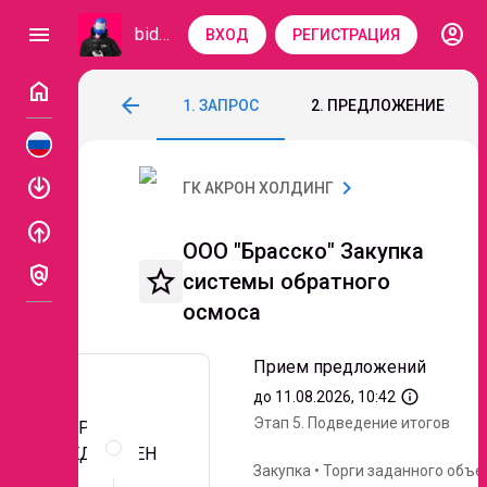
account_circle
menu
bidzaar
ВХОД
РЕГИСТРАЦИЯ
home
ООО "Брасско" Закупка системы обратн
arrow_back
1. ЗАПРОС
2. ПРЕДЛОЖЕНИЕ
access_time
Код: 339-839
Прием предложений
3 дн
enable
chevron_right
ГК АКРОН ХОЛДИНГ
enable
ООО "Брасско" Закупка
policy
star_border
системы обратного
осмоса
Прием предложений
info_outline
до 11.08.2026, 10:42
Этап 5.
Подведение итогов
Описание
ЗАПРОС
и
ПРЕДЛОЖЕН
документы
Закупка
•
Торги заданного объе
ИЙ