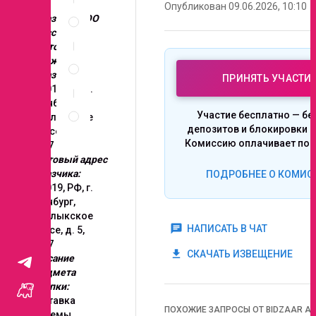
Опубликован 09.06.2026, 10:10
Спецификация
Заказчик: ООО
по
Брасско
позициям
Место
Неценовые
нахождения
критерии
Заказчика:
ПРИНЯТЬ УЧАСТИ
запроса
460019, РФ, г.
Правила
Оренбург,
Участие бесплатно — бе
проведения
Шарлыкское
депозитов и блокировки с
запроса
шоссе, д. 5,
Комиссию оплачивает поб
стр.7
Почтовый адрес
Заказчика:
ПОДРОБНЕЕ О КОМИС
460019, РФ, г.
Оренбург,
Шарлыкское
chat
НАПИСАТЬ В ЧАТ
шоссе, д. 5,
стр.7
get_app
СКАЧАТЬ ИЗВЕЩЕНИЕ
Описание
предмета
закупки:
Поставка
ПОХОЖИЕ ЗАПРОСЫ ОТ BIDZAAR AI
системы