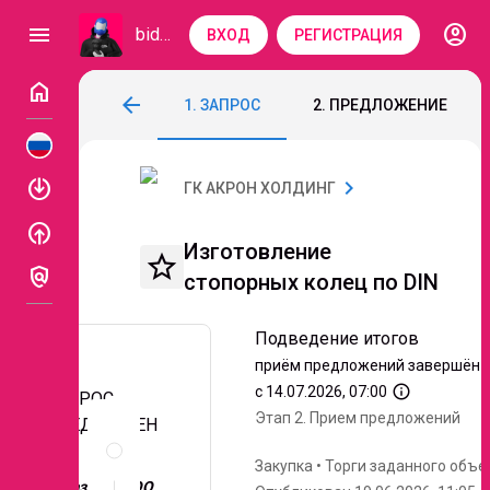
account_circle
menu
bidzaar
ВХОД
РЕГИСТРАЦИЯ
home
Изготовление стопорных колец по DIN
arrow_back
1. ЗАПРОС
2. ПРЕДЛОЖЕНИЕ
Код: 344-139
Подведение итогов
Этап 2. 
enable
chevron_right
ГК АКРОН ХОЛДИНГ
enable
Изготовление
star_border
policy
стопорных колец по DIN
Подведение итогов
приём предложений завершён
info_outline
с 14.07.2026, 07:00
ЗАПРОС
Этап 2.
Прием предложений
ПРЕДЛОЖЕН
Описание
ИЙ
и
Закупка
•
Торги заданного объе
документы
Заказчик: ООО