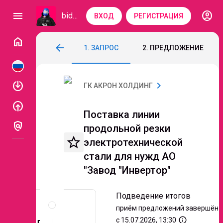
account_circle
menu
bidzaar
ВХОД
РЕГИСТРАЦИЯ
home
Поставка линии продольной резки элект
arrow_back
1. ЗАПРОС
2. ПРЕДЛОЖЕНИЕ
Код: 347-065
Подведение итогов
Этап 3. 
enable
chevron_right
ГК АКРОН ХОЛДИНГ
enable
Поставка линии
policy
продольной резки
star_border
электротехнической
стали для нужд АО
"Завод "Инвертор"
Описание
Подведение итогов
и
приём предложений завершён
документы
info_outline
с 15.07.2026, 13:30