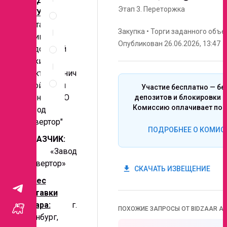
ПРЕДМЕТ
Спецификация
Этап 3.
Переторжка
ЗАКУПКИ:
по
Поставка
позициям
Закупка
•
Торги заданного объе
линии
Неценовые
Опубликован 26.06.2026, 13:47
продольной
критерии
запроса
резки
электротехнич
Правила
проведения
еской стали
Участие бесплатно — бе
запроса
для нужд АО
депозитов и блокировки с
Комиссию оплачивает поб
"Завод
"Инвертор"
ПОДРОБНЕЕ О КОМИС
ЗАКАЗЧИК:
АО «Завод
«Инвертор»
get_app
СКАЧАТЬ ИЗВЕЩЕНИЕ
Адрес
поставки
товара:
г.
ПОХОЖИЕ ЗАПРОСЫ ОТ BIDZAAR AI
Оренбург,