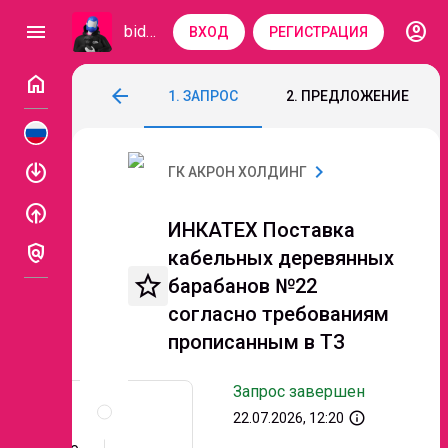
account_circle
menu
bidzaar
ВХОД
РЕГИСТРАЦИЯ
home
ИНКАТЕХ Поставка кабельных деревянн
arrow_back
1. ЗАПРОС
2. ПРЕДЛОЖЕНИЕ
Код: 349-644
Завершен
Этап 2. Переторжк
enable
chevron_right
ГК АКРОН ХОЛДИНГ
enable
ИНКАТЕХ Поставка
policy
кабельных деревянных
star_border
барабанов №22
согласно требованиям
прописанным в ТЗ
Запрос завершен
Описание
и
info_outline
22.07.2026, 12:20
документы