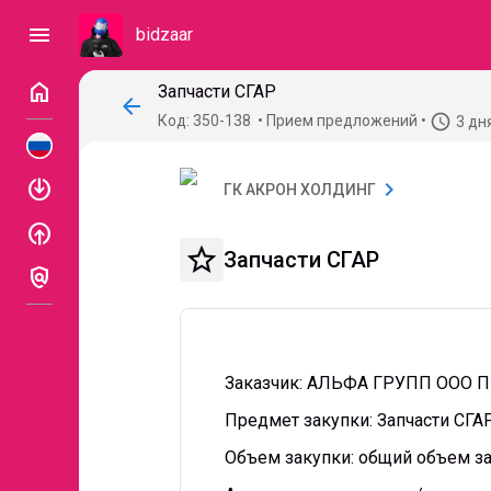
menu
bidzaar
home
Запчасти СГАР
arrow_back
access_time
Код: 350-138
Прием предложений
3 дн
enable
chevron_right
ГК АКРОН ХОЛДИНГ
enable
star_border
Запчасти СГАР
policy
Заказчик: АЛЬФА ГРУПП ООО 
Предмет закупки: Запчасти СГА
Объем закупки: общий объем за