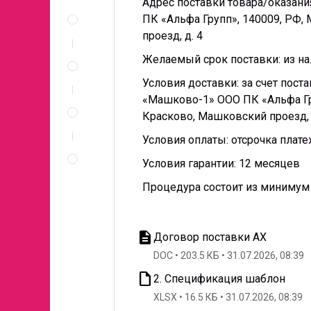
Адрес поставки товара/оказан
Описание
ПК «Альфа Групп», 140009, РФ,
и
документы
проезд, д. 4
Спецификация
Желаемый срок поставки: из на
по
позициям
Условия доставки: за счет пос
Неценовые
«Машково-1» ООО ПК «Альфа Гру
критерии
Красково, Машковский проезд, 
запроса
Условия оплаты: отсрочка плат
Правила
проведения
Условия гарантии: 12 месяцев
запроса
Процедура состоит из минимум 
description
Договор поставки АХ
DOC
203.5 КБ
31.07.2026, 08:39
insert_drive_file
2. Спецификация шаблон
XLSX
16.5 КБ
31.07.2026, 08:39