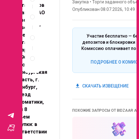
Закупка
•
Торги заданного объе
участия
контакторов
Опубликован 08.07.2026, 10:49
Спецификация
Заказчик: АО
по
“Завод
позициям
“Инвертор”
Неценовые
Адрес
Участие бесплатно — бе
критерии
поставки
депозитов и блокировки с
запроса
Комиссию оплачивает поб
товара:
Правила
460961,
проведения
ПОДРОБНЕЕ О КОМИС
Россия,
запроса
Оренбургская
область, г.
get_app
СКАЧАТЬ ИЗВЕЩЕНИЕ
Оренбург,
проезд
Автоматики,
дом 8
ПОХОЖИЕ ЗАПРОСЫ ОТ BIDZAAR AI
Объем
закупки: в
соответствии