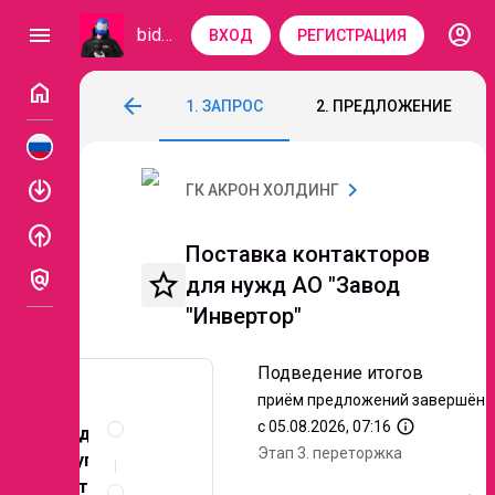
account_circle
menu
bidzaar
ВХОД
РЕГИСТРАЦИЯ
home
Поставка контакторов для нужд АО "За
arrow_back
1. ЗАПРОС
2. ПРЕДЛОЖЕНИЕ
Код: 351-056
Подведение итогов
Этап 3. 
enable
chevron_right
ГК АКРОН ХОЛДИНГ
enable
Поставка контакторов
policy
star_border
для нужд АО "Завод
"Инвертор"
Подведение итогов
приём предложений завершён
Описание
info_outline
с 05.08.2026, 07:16
и
Предмет
документы
Этап 3.
переторжка
закупки:
Условия
Поставка