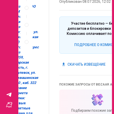
Опубликован 08.07.2026, 12:02
Спецификация
Заказчик: ООО
по
“ЭТМ”
позициям
Место
Неценовые
нахождения
Участие бесплатно — бе
критерии
Заказчика:
депозитов и блокировки с
запроса
г.Жигулевск, ул.
Комиссию оплачивает поб
Правила
Морквашинская
проведения
, д.40
ПОДРОБНЕЕ О КОМИС
запроса
Почтовый адрес
Заказчика:
445359,
Самарская
get_app
СКАЧАТЬ ИЗВЕЩЕНИЕ
область, г.
Жигулевск, ул.
Морквашинская
, д. 40 , каб. 322
ПОХОЖИЕ ЗАПРОСЫ ОТ BIDZAAR AI
Описание
предмета
закупки:
Газовые
магнитные
Подбираем похожие запр
клапана
для