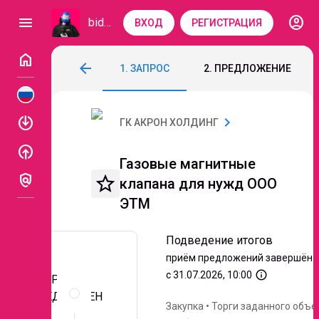
account_circle
menu
bidzaar
ВХОД
РЕГИСТРАЦИЯ
home
Газовые магнитные клапана для нужд
arrow_back
1. ЗАПРОС
2. ПРЕДЛОЖЕНИЕ
Код: 351-151
Подведение итогов
enable
chevron_right
ГК АКРОН ХОЛДИНГ
enable
Газовые магнитные
policy
star_border
клапана для нужд ООО
ЭТМ
Подведение итогов
приём предложений завершён
info_outline
с 31.07.2026, 10:00
ЗАПРОС
Описание
и
ПРЕДЛОЖЕН
Закупка
•
Торги заданного объе
документы
ИЙ