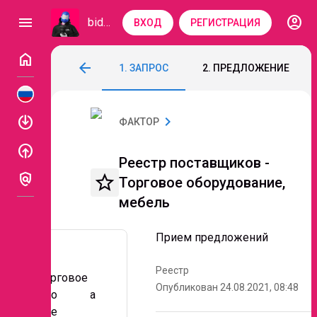
account_circle
menu
bidzaar
ВХОД
РЕГИСТРАЦИЯ
home
Реестр поставщиков - Торговое оборуд
arrow_back
1. ЗАПРОС
2. ПРЕДЛОЖЕНИЕ
Код: 125-014
Прием предложений
enable
chevron_right
ФАКТОР
enable
Реестр поставщиков -
policy
star_border
Торговое оборудование,
мебель
Прием предложений
Реестр
Торговое
Опубликован 24.08.2021, 08:48
оборудова
Описание
ние из: