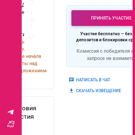
и
-ЛДСП;
документы
-металла.
Условия
ПРИНЯТЬ УЧАСТИЕ
участия
Правила
Участие бесплатно — без 
Контакты
проведения
депозитов и блокировки ср
Сведения
запроса
доступны
Комиссия с победителя в
после начала
запросе не взимаетс
работы над
предложением
.
chat
НАПИСАТЬ В ЧАТ
get_app
СКАЧАТЬ ИЗВЕЩЕНИЕ
Условия
участия