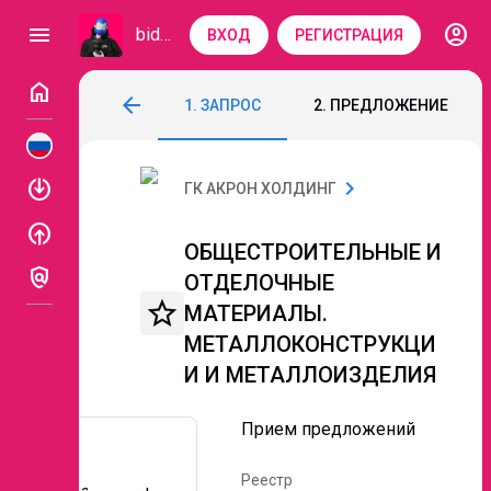
account_circle
menu
bidzaar
ВХОД
РЕГИСТРАЦИЯ
home
ОБЩЕСТРОИТЕЛЬНЫЕ И ОТДЕЛОЧНЫЕ
arrow_back
1. ЗАПРОС
2. ПРЕДЛОЖЕНИЕ
Код: 174-926
Прием предложений
enable
chevron_right
ГК АКРОН ХОЛДИНГ
enable
ОБЩЕСТРОИТЕЛЬНЫЕ И
policy
ОТДЕЛОЧНЫЕ
star_border
МАТЕРИАЛЫ.
МЕТАЛЛОКОНСТРУКЦИ
И И МЕТАЛЛОИЗДЕЛИЯ
Прием предложений
Реестр