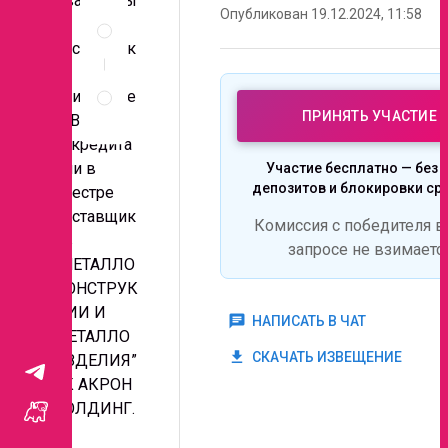
Уважаемы
Описание
Опубликован 19.12.2024, 11:58
е
и
поставщик
документы
и,
Правила
приглашае
проведения
ПРИНЯТЬ УЧАСТИЕ
запроса
м Вас к
аккредита
ции в
Участие бесплатно — без 
депозитов и блокировки ср
реестре
поставщик
Комиссия с победителя в
ов
запросе не взимаетс
“МЕТАЛЛО
КОНСТРУК
ЦИИ И
chat
НАПИСАТЬ В ЧАТ
МЕТАЛЛО
get_app
СКАЧАТЬ ИЗВЕЩЕНИЕ
ИЗДЕЛИЯ”
ГК АКРОН
ХОЛДИНГ.