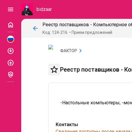
menu
bidzaar
home
Реестр поставщиков - Компьютерное о
arrow_back
Код: 124-216
Прием предложений
enable
chevron_right
ФАКТОР
enable
star_border
Реестр поставщиков - К
policy
-Настольные компьютеры; -мон
Контакты
Сведения доступны после начала