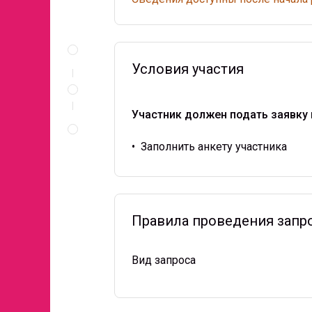
Описание
и
документы
Условия участия
Условия
участия
Участник должен подать заявку 
Правила
проведения
запроса
•
Заполнить анкету участника
Правила проведения запр
Вид запроса