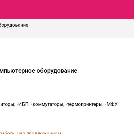
борудование
омпьютерное оборудование
иторы; -ИБП; -коммутаторы; -термопринтеры; -МФУ.
 работы над предложением.