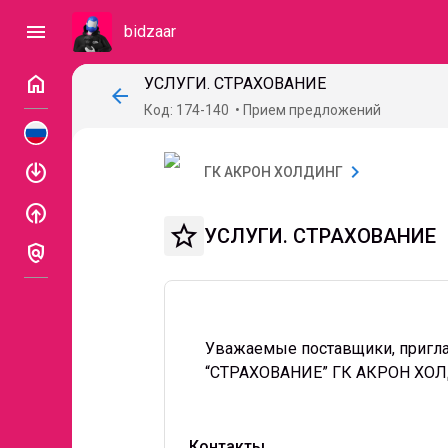
menu
bidzaar
home
УСЛУГИ. СТРАХОВАНИЕ
arrow_back
Код: 174-140
Прием предложений
enable
chevron_right
ГК АКРОН ХОЛДИНГ
enable
star_border
УСЛУГИ. СТРАХОВАНИЕ
policy
Уважаемые поставщики, пригла
“СТРАХОВАНИЕ” ГК АКРОН ХО
Контакты