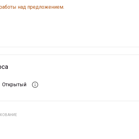
 работы над предложением.
оса
info_outline
Открытый
АХОВАНИЕ