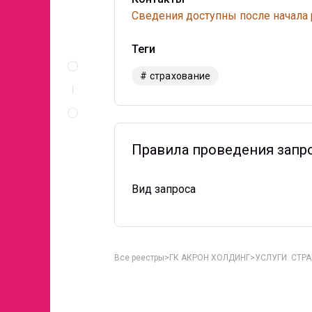
Сведения доступны после начала
Теги
Описание
и
# страхование
документы
Правила
проведения
запроса
Правила проведения запр
Вид запроса
Все реестры
ГК АКРОН ХОЛДИНГ
УСЛУГИ. СТР