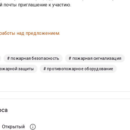
й почты приглашение к участию.
 работы над предложением.
# пожарная безопасность
# пожарная сигнализация
пожарной защиты
# противопожарное оборудование
оса
info_outline
Открытый