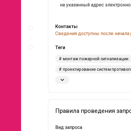
на указанный адрес электронно
Описание
Контакты
и
Сведения доступны после начала
документы
Правила
Теги
проведения
запроса
# монтаж пожарной сигнализации
# проектирование систем противо
keyboard_arrow_down
Правила проведения запр
Вид запроса