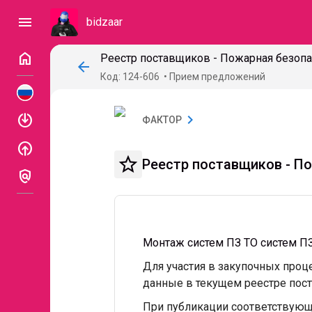
menu
bidzaar
home
Реестр поставщиков - Пожарная безопа
arrow_back
Код: 124-606
Прием предложений
enable
chevron_right
ФАКТОР
enable
star_border
Реестр поставщиков - П
policy
Монтаж систем ПЗ ТО систем П
Для участия в закупочных про
данные в текущем реестре пос
При публикации соответствующ