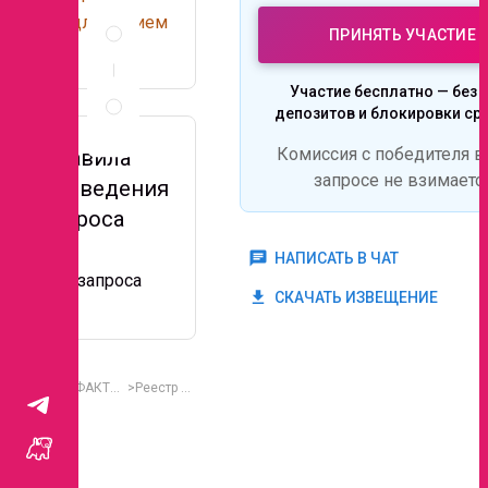
Описание
предложением
и
ПРИНЯТЬ УЧАСТИЕ
.
документы
Правила
Участие бесплатно — без 
проведения
депозитов и блокировки ср
запроса
Комиссия с победителя в
Правила
запросе не взимаетс
проведения
запроса
chat
НАПИСАТЬ В ЧАТ
info_outline
Вид запроса
Открытый
get_app
СКАЧАТЬ ИЗВЕЩЕНИЕ
Все реестры
ФАКТОР
Реестр поставщиков - Фулфилмент