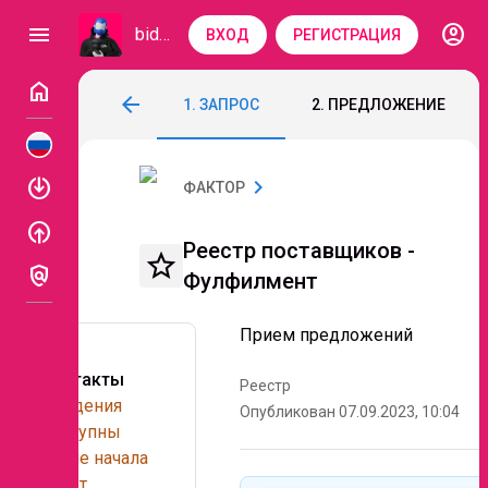
account_circle
menu
bidzaar
ВХОД
РЕГИСТРАЦИЯ
home
Реестр поставщиков - Фулфилмент
arrow_back
1. ЗАПРОС
2. ПРЕДЛОЖЕНИЕ
Код: 124-285
Прием предложений
enable
chevron_right
ФАКТОР
enable
Реестр поставщиков -
star_border
policy
Фулфилмент
Прием предложений
Контакты
Реестр
Сведения
Опубликован 07.09.2023, 10:04
доступны
после начала
работы над